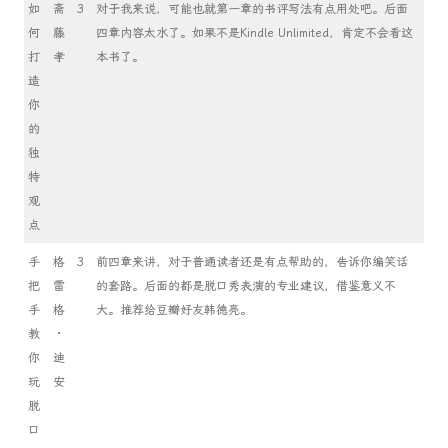
如
斋
3
对于我来说，可能也就第一章的书评写法有点用处吧。后面
何
藤
四章内容太水了。如果不是Kindle Unlimited，肯定不会看这
打
孝
本书了。
造
你
的
独
特
观
点
手
格
3
前四章来讲，对于普通读者还是有点帮助的，告诉你编笑话
把
雷
的套路。后面的都是脱口秀表演的专业建议，借鉴意义不
手
格
大。推荐给豆瓣好友韩德亮。
教
·
你
迪
玩
安
脱
口