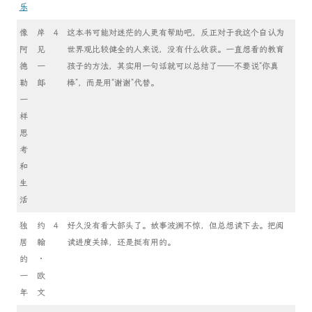
乐
像
岸
4
这本书可能对迷茫的人更有帮助吧，反正对于我这个自认为
阿
见
世界观比较健全的人来说，没有什么收获。一直想看的教育
德
一
孩子的方法，其实用一句话就可以总结了——不要说“你真
勒
郎
棒”，而是用“谢谢”代替。
一
样
思
考
和
生
活
独
约
4
好久没有看大部头了。故事波澜不惊，但总想读下去。把阅
居
翰
读进度关掉，还是挺有用的。
的
·
一
欧
年
文