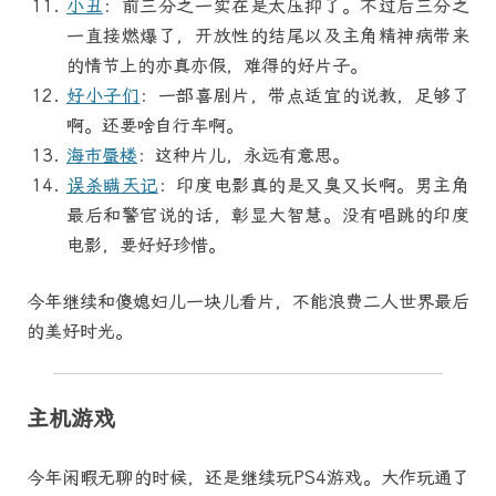
小丑
：前三分之一实在是太压抑了。不过后三分之
一直接燃爆了，开放性的结尾以及主角精神病带来
的情节上的亦真亦假，难得的好片子。
好小子们
：一部喜剧片，带点适宜的说教，足够了
啊。还要啥自行车啊。
海市蜃楼
：这种片儿，永远有意思。
误杀瞒天记
：印度电影真的是又臭又长啊。男主角
最后和警官说的话，彰显大智慧。没有唱跳的印度
电影，要好好珍惜。
今年继续和傻媳妇儿一块儿看片，不能浪费二人世界最后
的美好时光。
主机游戏
今年闲暇无聊的时候，还是继续玩PS4游戏。大作玩通了