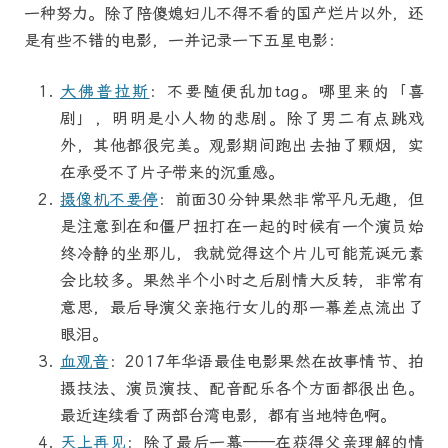
一种努力。除了陪傻媳妇儿不得不看的国产烂片以外，还
是有些不错的电影，一并记录一下五星电影：
大佛普拉斯
：不要随便乱加tag。哪里来的「喜
剧」，明明是小人物的悲剧。除了男二有点跳戏
外，其他都很完美。观影期间跑出去抽了颗烟，实
在承受不了片子带来的沉重感。
摄像机不要停
：前面30分钟果然非常平凡无趣，但
是注意到在和僵尸扭打在一起的时候有一个演员始
终冷静的坐那儿，我就觉得这个片儿可能荒诞元素
会比较多。果然半个小时之后剧情大反转，非常有
意思，最后导演父亲拖行女儿的那一幕差点流出了
眼泪。
血观音
：2017年华语最佳电影果然在故事情节、拍
摄技法、演员演技、配音配乐各个方面都很出色。
最近连续看了两部台湾电影，都有当地特色啊。
天上再见
：除了最后一幕——在获得父亲理解的情