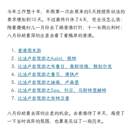
今年工作整十年，年假第一次由原来的5天按照劳动法的
要求增加到10天。不过最终只休了4天，完全没怎么浪：
陪着傻媳妇儿一月份去了趟香港打针，十一长假比利时；
八月份趁着深圳出差去看了看隔岸的香港。
香港周末游
比法卢自驾游之Aalst、根特
比法卢自驾游之布鲁日、奥斯坦德、敦刻尔克
比法卢自驾游之鲁贝、滑铁卢
比法卢自驾游之迪南、卢森堡
比法卢自驾游之Spa、列日、马斯特里赫特
比法卢自驾游之安特卫普
八月份趁着去深圳出差的机会。去香港待了半天，感受了
一下当时诡异的氛围，也算是见证了一段历史。