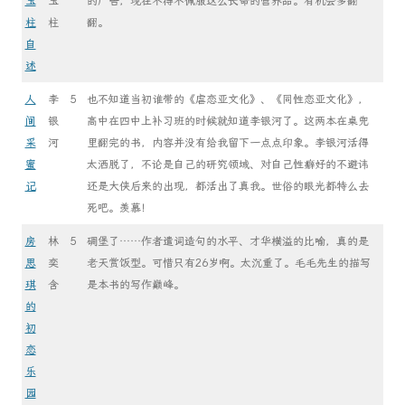
玉
玉
的广告，现在不得不佩服这么长命的营养品。有机会多翻
柱
柱
翻。
自
述
人
李
5
也不知道当初谁带的《虐恋亚文化》、《同性恋亚文化》，
间
银
高中在四中上补习班的时候就知道李银河了。这两本在桌兜
采
河
里翻完的书，内容并没有给我留下一点点印象。李银河活得
蜜
太洒脱了，不论是自己的研究领域、对自己性癖好的不避讳
记
还是大侠后来的出现，都活出了真我。世俗的眼光都特么去
死吧。羡慕！
房
林
5
碉堡了……作者遣词造句的水平、才华横溢的比喻，真的是
思
奕
老天赏饭型。可惜只有26岁啊。太沉重了。毛毛先生的描写
琪
含
是本书的写作巅峰。
的
初
恋
乐
园