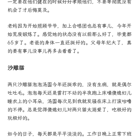
一定要在他们健在的时候好好孝顺他们，不要等彻底没有
机会了才后悔莫及。
老妈因为开始照顾爷爷，加上合唱团也总有事儿，今年开
始荒废锻炼了。感觉她的状态没有以前那么好了，毕竟都
65岁了。老爸的身体一直还挺好的。父母年纪大了，真
的要有事儿没事儿再多去看看了。
沙雕猫
两只沙雕猫泡泡汤圆今年还挺乖的，没有生病，就是偶尔
吐吐毛。泡泡每天还是雷打不动的半夜跑上床嘬傻媳妇儿
睡衣上的小耳朵，汤圆每次见到我就发骚在床上打滚咕噜
的不停。总是觉得傻媳妇儿对两只猫太溺爱了，吃极好的
玩极好的。
如今的日子，每天都是平平淡淡的。工作日晚上正常下班