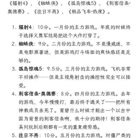
《辐射4》、《蜘蛛侠》、《孤岛惊魂5》、《刺客信条·
奥德赛》、《往日不再》、《极品飞车·热度》。
辐射4
：10分。一月份的主力游戏。年底的时候终
于选择义勇军结局把这个大作打穿了。
蜘蛛侠
：9分。二月份的主力游戏。不是漫威迷，不
是电影原著迷，但是游戏打斗场面的爽快感还是足
够的。
孤岛惊魂5
：9.5分。三月份的主力游戏。飞机非常
不好操作……但是主视角射击的操控性完全可以接
受。
刺客信条·奥德赛
：8分。四月份的主力游戏。去年
的游戏，今年慢慢打，最后终于通关了——把所有
神教成员杀死了。育碧什么时候才能出一个以古中
国为背景的刺客信条啊，我十分的期待！刺客信条
系列玩到后期都有一定的重复疲劳感。
往日不再
：10分。五月份的主力游戏。对僵尸类的