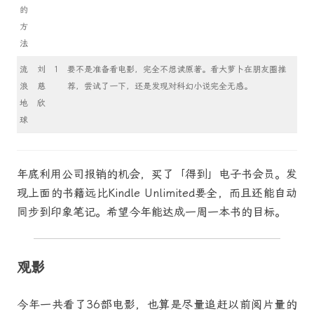
的
方
法
流
刘
1
要不是准备看电影，完全不想读原著。看大萝卜在朋友圈推
浪
慈
荐，尝试了一下，还是发现对科幻小说完全无感。
地
欣
球
年底利用公司报销的机会，买了「得到」电子书会员。发
现上面的书籍远比Kindle Unlimited要全，而且还能自动
同步到印象笔记。希望今年能达成一周一本书的目标。
观影
今年一共看了36部电影，也算是尽量追赶以前阅片量的