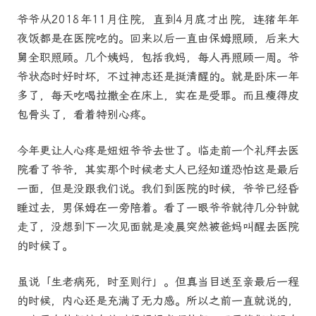
爷爷从2018年11月住院，直到4月底才出院，连猪年年
夜饭都是在医院吃的。回来以后一直由保姆照顾，后来大
舅全职照顾。几个姨妈，包括我妈，每人再照顾一周。爷
爷状态时好时坏，不过神志还是挺清醒的。就是卧床一年
多了，每天吃喝拉撒全在床上，实在是受罪。而且瘦得皮
包骨头了，看着特别心疼。
今年更让人心疼是妞妞爷爷去世了。临走前一个礼拜去医
院看了爷爷，其实那个时候老丈人已经知道恐怕这是最后
一面，但是没跟我们说。我们到医院的时候，爷爷已经昏
睡过去，男保姆在一旁陪着。看了一眼爷爷就待几分钟就
走了，没想到下一次见面就是凌晨突然被爸妈叫醒去医院
的时候了。
虽说「生老病死，时至则行」。但真当目送至亲最后一程
的时候，内心还是充满了无力感。所以之前一直就说的，