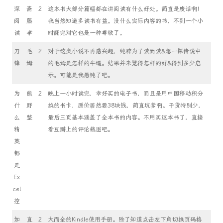
深
斋
2
这本书大部分篇幅都在讲阅读有什么好处。简直是废话啊！
阅
藤
我当然知道多读书有益。没什么实际内容的书，不到一个小
读
孝
时翻完对它也是一种尊敬了。
刀
毛
2
对于这类小说不再感兴趣，纯粹为了读而读&想一探传说中
锋
姆
的毛姆是怎样的牛逼。结果并未觉得怎样的好&得到多少启
示。可能是我愚钝了吧。
为
熊
2
晚上一小时读完，幸好买的电子书，而且是用中国移动积分
什
野
换的书卡，原价居然要38块钱，简直坑爹啊。干货特别少，
么
整
最后三页基本涵盖了全本书的内容。不用买这本书了，直接
精
看豆瓣上的评论截图吧。
英
都
是
Ex
cel
控
如
直
2
大而全的Kindle使用手册。除了知道点击左下角切换页码格