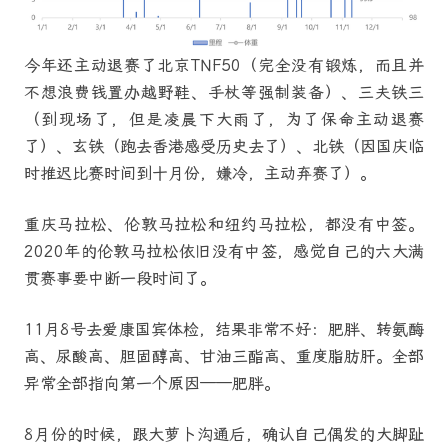
今年还主动退赛了北京TNF50（完全没有锻炼，而且并
不想浪费钱置办越野鞋、手杖等强制装备）、三夫铁三
（到现场了，但是凌晨下大雨了，为了保命主动退赛
了）、玄铁（跑去香港感受历史去了）、北铁（因国庆临
时推迟比赛时间到十月份，嫌冷，主动弃赛了）。
重庆马拉松、伦敦马拉松和纽约马拉松，都没有中签。
2020年的伦敦马拉松依旧没有中签，感觉自己的六大满
贯赛事要中断一段时间了。
11月8号去爱康国宾体检，结果非常不好：肥胖、转氨酶
高、尿酸高、胆固醇高、甘油三酯高、重度脂肪肝。全部
异常全部指向第一个原因——肥胖。
8月份的时候，跟大萝卜沟通后，确认自己偶发的大脚趾