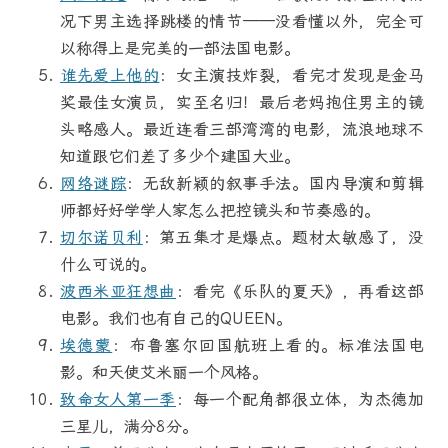
况下男主选择跳楼的情节——没看懂以外，完全可
以称得上是完美的一部法国电影。
谁先爱上他的
：女主演技炸裂，看完才发现是金马
奖最佳女演员，实至名归！最后老妈抱住男主的镜
头略感人。最近连看三部湾湾的电影，流浪地球不
知道跟它们差了多少个建国大业。
网络谜踪
：无敌新颖的叙事手法。国内导演和剪辑
师都好好学学人家怎么把控镜头和节奏感的。
切尔诺贝利
：第五集才是爆点。题材太敏感了，没
什么可说的。
波西米亚狂想曲
：看完《乐队的夏天》，再看这部
电影。我们也有自己的QUEEN。
埃德蒙
：布鲁塞尔回国航班上看的。标准法国电
影。和天使艾米丽一个风格。
致命女人第一季
：每一个配角都很立体，为杰德加
三星儿，满分8分。