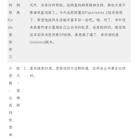
何
树
式外，没有任何帮助。给两星纯粹是精神支持，奉劝大家不
用
桑
要拿来盖泡面了。今天也把闲置的Paperwhite 2给老爸用
Kin
了，希望他退休生活能丰富多彩一些吧。哦，对了，书中还
dle
夹杂着作者大量推自己公众号的私货，也是挺拼的。刚发现
高
这本实体书居然要59块钱，真是疯了逼了，幸好读的是
效
Unlimited版本。
学
习
小
欧
2
基本就是扫读。里面说的方法都知道，应用在公共事业比较
逻
文
好。
辑
·
：
瑟
让
维
选
斯
择
变
简
单