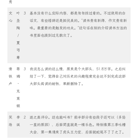
秀
文
叶
3
基本没有什么实际内容，都是匆匆掠过看的。不过使用的白
心
圣
话文，有些措辞还是挺优美的。“读书贵有新得，作文贵有新
陶
味。最重要的是触发的功夫。”这句话在别的介绍读书方法的
/
书里面也提到过无数次了。
夏
丏
尊
滑
蒂
3
我说怎么读的这么慢，原来是个大部头，51.8万字。之后纠
铁
姆
结了一下，觉得自己对历史的兴趣程度完全达不到完成这部
卢
·
大部头阅读的耐性，果断删除了。
克
莱
顿
笑
李
2
迷之高评分。这也能叫书？前半部分有些段子还可以（多给
场
诞
一星的原因），后面简直就是一桶乐色。特别像第三季吐槽
大会，第一集请来了虎头王力宏，后面就蛇尾不了了之了。