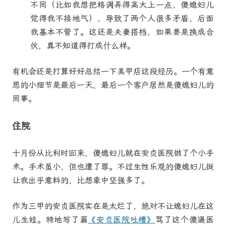
不同（比如我想把格调弄得高大上一点，傻媳妇儿
觉得我不接地气），导致了两个人很多矛盾，后面
我基本不管了。这还是夫妻搭档，如果要是换成合
伙，真不知道得打成什么样。
有机会还是打算好好总结一下美甲店这段经历。一个有意
思的小细节是最后一天、最后一个客户居然是傻媳妇儿的
同事。
住院
十月份从比利时回来，傻媳妇儿就在安贞医院做了个小手
术。手术虽小，但也遭了罪。不过生性乐观的傻媳妇儿挺
让我出乎意料的，比想象中坚强多了。
作为三甲的安贞医院实在是太烂了，绝对不让媳妇儿在这
儿生娃。特地写了篇
《安贞医院吐槽》
骂了这个傻逼医