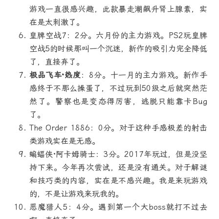
游戏一直很感兴趣，此款暴走潮飙升肾上腺素，实
在是太刺激了。
皇牌空战7：2分。六月份的主力游戏。PS2玩皇牌
空战5的时候那叫一个沉迷，新作的吸引力完全降低
了，直接弃了。
极品飞车·热度
：8分。十一月的主力游戏。新作手
感终于不那么操蛋了，不过玩到50级之后就突然茫
然了。警察也是变态得厉害，逃脱只能靠卡Bug
了。
The Order 1886：0分。对于这种手感极差的射击
类游戏实在是无感。
蝙蝠侠·阿卡姆骑士：3分。2017年玩过，但是没坚
持下来。今年再次尝试，还是没有通关。对于解谜
和技巧类的内容，实在是不感兴趣。我是来玩游戏
的，不是让游戏来玩我的。
恶魔猎人5：4分。遇到第一个大boss就打不过去