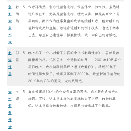
创
孙
5
作者孙陶然，创办过蓝色光标、恒基伟业、拉卡拉。虽然对
业
陶
这几家企业，尤其是蓝色光标，嗤之以鼻，但是其商业上是
36
然
成功的。而且作为经常复盘的成功连续创业者，他对创业的
条
理解肯定更加直接。最近身边创业的例子很多，也送了两本
军
出去。希望自己也能早日摆脱枷锁，做一回自己的老板吧。
规
北
彭
5
晚上花了一个小时看了彭磊的小书《北海怪兽》，居然是徐
海
磊
静蕾写的序。记忆里有一个恐怖的细节——2001年10月某个
怪
周日晚上，我在健翔桥草坪上唱《我爱你》。将近20年了，
兽
时间过得太快了。故事只写到了2009年，希望新裤子能借助
2019年的乐队的夏天，走的更远吧。
如
王
5
有点像爆款10万+的公众号文章的写法，尤其是危言耸听的
何
硕
标题。不过，这本书本身的名字就这么不正经，何必较真
假
呢。这本书适合边看边听，在网易云音乐建了个歌单。
装
懂
音