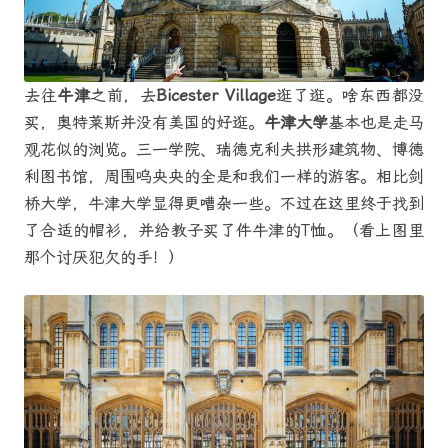
去往
牛津
之前，去
Bicester Village
逛了逛。啥东西都没
买，奥特莱斯并没有美国的好逛。
牛津大学
基本也是走马
观花似的浏览。三一学院、瑞德克利夫拱形建筑物、博德
利图书馆，周围呜央央的全是和我们一样的游客。相比剑
桥大学，牛津大学显得更嘈杂一些。不过在这里终于找到
了合适的帽衫，并给教子买了件牛津的T恤。（看上图里
那个讨厌犯欠的手！）