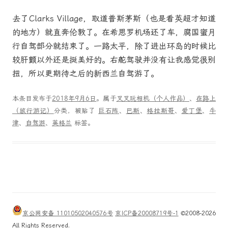
去了Clarks Village，取道普斯茅斯（也是看英超才知道
的地方）就直奔伦敦了。在希思罗机场还了车，腐国蜜月
行自驾部分就结束了。一路太平，除了进出环岛的时候比
较肝颤以外还是挺美好的。右舵驾驶并没有让我感觉很别
扭，所以更期待之后的新西兰自驾游了。
本条目发布于
2018年9月6日
。属于
叉叉玩相机（个人作品）
、
在路上
（旅行游记）
分类，被贴了
巨石阵
、
巴斯
、
格拉斯哥
、
爱丁堡
、
牛
津
、
自驾游
、
英格兰
标签。
京公网安备 11010502040576号
京ICP备20008719号-1
©2008-2026
All Rights Reserved.