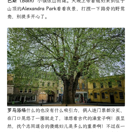
巴斯（Bath）
小镇依山而建。大晚上带着媳妇来到位于
山顶的
Alexandra Park
看看夜景，打搅一下路旁的野鸳
鸯，别提多开心了。
罗马浴场
什么的也没有什么吸引力，俩人连门票都没买、
在门口晃悠了一圈就走了，谁想看古代的澡堂子啊！很显
然，找个志同道合的傻媳妇儿是多么的重要啊！不过在一