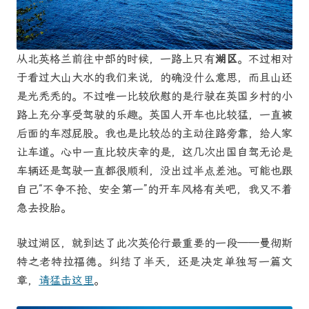
从北英格兰前往中部的时候，一路上只有
湖区
。不过相对
于看过大山大水的我们来说，的确没什么意思，而且山还
是光秃秃的。不过唯一比较欣慰的是行驶在英国乡村的小
路上充分享受驾驶的乐趣。英国人开车也比较猛，一直被
后面的车怼屁股。我也是比较怂的主动往路旁靠，给人家
让车道。心中一直比较庆幸的是，这几次出国自驾无论是
车辆还是驾驶一直都很顺利，没出过半点差池。可能也跟
自己“不争不抢、安全第一”的开车风格有关吧，我又不着
急去投胎。
驶过湖区，就到达了此次英伦行最重要的一段——曼彻斯
特之老特拉福德。纠结了半天，还是决定单独写一篇文
章，
请猛击这里
。