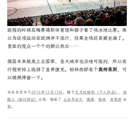
返程的时候在梅赛德斯体育馆和猴子看了场冰球比赛。原
以为这项运动在欧洲并不流行，结果全场还是被坐满了。
里面的观众一个个的都比我壮……
德国本来就是工业国家，各大城市也没啥可逛的，所以在
行程安排上选择了直奔捷克。柏林西部有个
奥特莱斯
，可
以稍微停留一下。
本条目发布于
2016年12月13日
。属于
叉叉玩相机（个人作品）
、
在
路上（旅行游记）
分类，被贴了
公众号旧文
、
德国
、
柏林
、
自驾游
标
签。