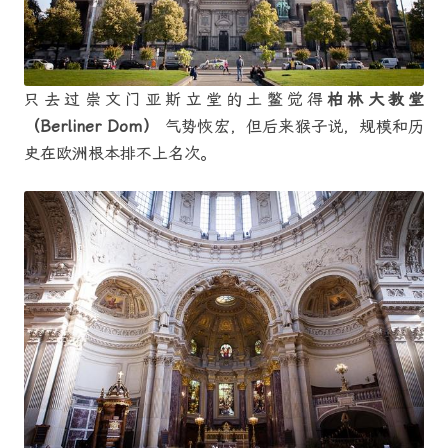
只去过崇文门亚斯立堂的土鳖觉得
柏林大教堂
（Berliner Dom）
气势恢宏，但后来猴子说，规模和历
史在欧洲根本排不上名次。