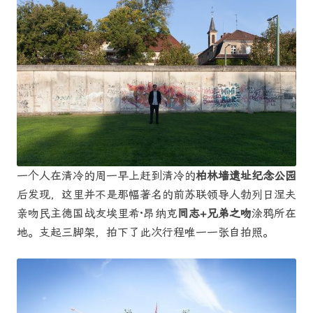
一个人在清冷的周一早上赶到清冷的
柏林墙遗址纪念公园
后发现，这里并不是那幅著名的前苏联领导人勃列日涅夫
亲吻民主德国战友埃里希·昂纳克
同志+兄弟之吻
涂鸦所在
地。支起三脚架，拍下了此次行程唯一一张自拍照。