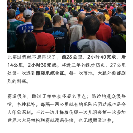
比赛过程就不想再说了。
前28公里，2小时40完成，后
14公里，2小时30完成。
将近三年的跑步历史，27公里
处第一次遇到
髂胫束综合征
。每一次落地，大腿外侧都剧
烈的刺痛。
赛道很美，路过了柏林众多著名景点；路边的观众很热
情，各种私补。每隔一两公里就有的乐队乐团助威也是令
人印象深刻。不过一边儿拖着伤腿一边儿沮丧第一次参加
世界六大马拉松联赛就遭遇伤病，也无暇顾及这些。