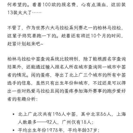
何希望的。看着100欧的报名费，心有点滴血，这回装
13装太大了……
不管了，作为世界六大马拉松系列赛之一的柏林马拉松，
这辈子终究要跑一下的。趁着还有将近10个月的时间，
赶紧计划起来吧~
柏林马拉松中签查询系统比较特别，除了能根据名字查询
结果外，还能通过输入报名人所在城市查询同一城市中签
者的情况。闲的蛋疼，导出了北上广三个城市的所有中签
选手的信息，虽然只有出生年份和城市，不过还是可以得
出一些对热爱马拉松且闲的蛋疼参加海外赛事的跑步爱好
者的有趣分析：
北上广此次共有196人中签，其中北京86人，上海
人数最多——92人，广州仅有18人；
平均出生年份1978年，平均年龄37岁；