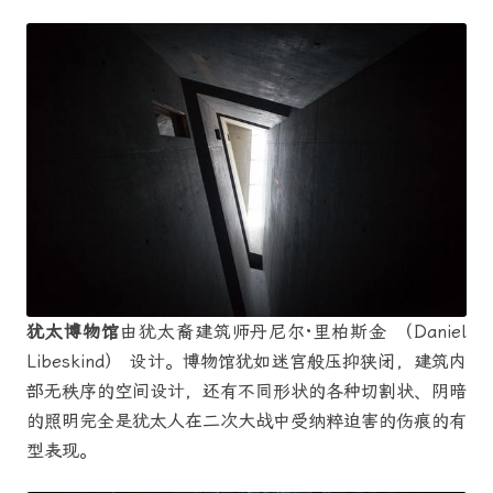
犹太博物馆
由犹太裔建筑师丹尼尔·里柏斯金 （Daniel
Libeskind） 设计。博物馆犹如迷宫般压抑狭闭，建筑内
部无秩序的空间设计，还有不同形状的各种切割状、阴暗
的照明完全是犹太人在二次大战中受纳粹迫害的伤痕的有
型表现。