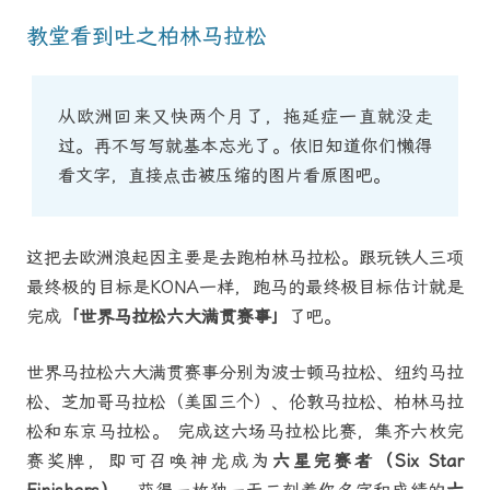
教堂看到吐之柏林马拉松
从欧洲回来又快两个月了，拖延症一直就没走
过。再不写写就基本忘光了。依旧知道你们懒得
看文字，直接点击被压缩的图片看原图吧。
这把去欧洲浪起因主要是去跑柏林马拉松。跟玩铁人三项
最终极的目标是KONA一样，跑马的最终极目标估计就是
完成
「世界马拉松六大满贯赛事」
了吧。
世界马拉松六大满贯赛事分别为波士顿马拉松、纽约马拉
松、芝加哥马拉松（美国三个）、伦敦马拉松、柏林马拉
松和东京马拉松。 完成这六场马拉松比赛，集齐六枚完
赛奖牌，即可召唤神龙成为
六星完赛者（Six Star