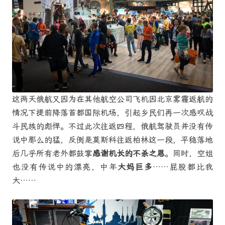
这两天俄航又因为在其他航空公司飞机因北京雾霾返航的
情况下提前降落首都国际机场，引起乡民们再一次感叹战
斗民族的彪悍。不过此次往返四程，俄航驾驶员并没有传
说中那么的猛，反倒是莫斯科往返柏林这一段，平稳落地
后几乎所有老外都鼓掌
感谢机长的不杀之恩
。同时，空姐
也没有传说中的漂亮，中年
大妈巨多
……屁股都比我
大……