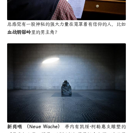
总感觉有一股神秘的强大力量在笼罩着有信仰的人，比如
血战钢锯岭
里的男主角？
新岗哨 （Neue Wache）
亭内有凯绥·柯勒惠支雕塑的