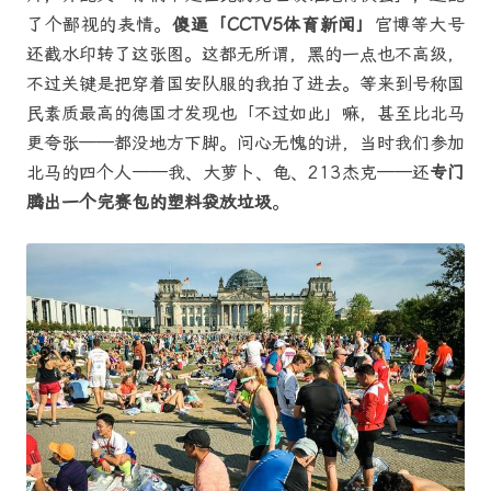
了个鄙视的表情。
傻逼「CCTV5体育新闻」
官博等大号
还截水印转了这张图。这都无所谓，黑的一点也不高级，
不过关键是把穿着国安队服的我拍了进去。等来到号称国
民素质最高的德国才发现也「不过如此」嘛，甚至比北马
更夸张——都没地方下脚。问心无愧的讲，当时我们参加
北马的四个人——我、大萝卜、龟、213杰克——还
专门
腾出一个完赛包的塑料袋放垃圾
。