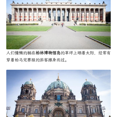
人们慵懒的躺在
柏林博物馆岛
的草坪上晒着太阳，经常有
穿着柏马完赛服的游客擦身而过。