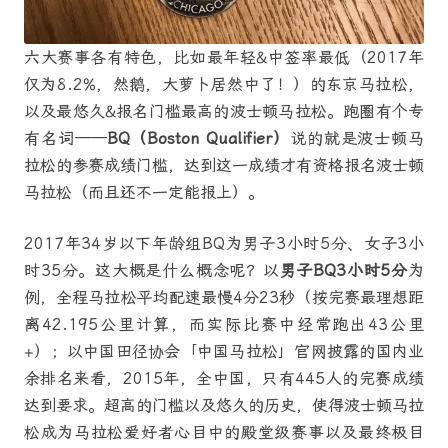
六大赛事各有特色，比如最年轻&中签率最低（2017年
仅为8.2%，然鹅，大萝卜居然中了！）的东京马拉松，
以及最悠久&报名门槛最高的波士顿马拉松。跑圈有个专
有名词——
BQ（Boston Qualifier）
说的就是波士顿马
拉松的参赛成绩门槛，达到这一成绩才有资格报名波士顿
马拉松（而且还不一定能报上）。
2017年34岁以下年龄组BQ为男子3小时5分、女子3小
时35分。这大概是什么概念呢？以
男子BQ3小时5分
为
例，全程马拉松平均配速最慢4分23秒（按完赛最理想距
离42.195公里计算，而实际比赛中经常跑出43公里
+）；以中国田径协会「中国马拉松」官网披露的国内业
余排名来看，2015年，全中国，只有445人的完赛成绩
达到要求。超高的门槛以及悠久的历史，使得波士顿马拉
松成为马拉松爱好者心目中的殿堂级赛事以及最终极目