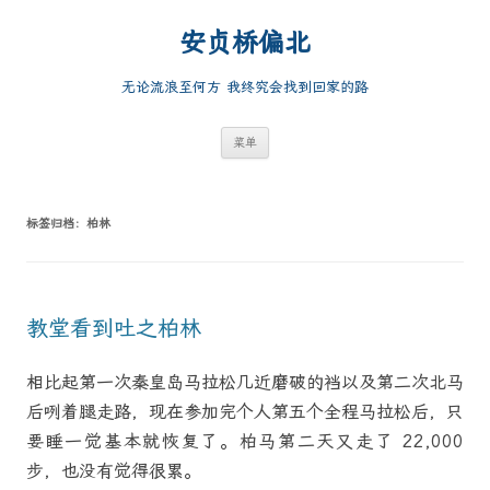
跳
至
安贞桥偏北
正
文
无论流浪至何方 我终究会找到回家的路
菜单
标签归档：
柏林
教堂看到吐之柏林
相比起第一次秦皇岛马拉松几近磨破的裆以及第二次北马
后咧着腿走路，现在参加完个人第五个全程马拉松后，只
要睡一觉基本就恢复了。柏马第二天又走了 22,000
步，也没有觉得很累。