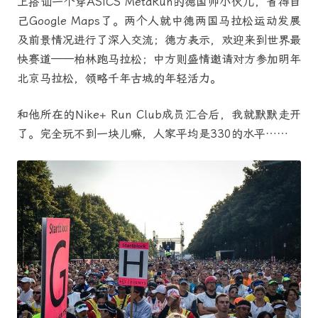
上搭讪一个穿ASICS MetaRun的德国帅小伙儿，省得自
己Google Maps了。两个人就中德两国马拉松运动发展
及前景情况进行了深入交流；德方表示，欢迎来到世界最
快赛道——柏林跑马拉松；中方则盛情邀请对方参加明年
北京马拉松，领略千年古城的年轻活力。
和他所在的Nike+ Run Club成员汇合后，我就默默走开
了。完全玩不到一块儿嘛，人家平均是330的水平……