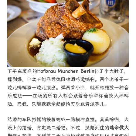
下午在著名的
Hofbrau Munchen Berlin
补了个大肘子，
撑到爆，自驾不能品尝德国啤酒略遗憾啊。两个老爷子一
边儿喝啤酒一边儿演出。弹两首小曲，就开始施放一种音
乐魔法——在场的所有人都会跟着音乐举杯痛饮大杯啤
酒。而我，只能默默拿起健怡可乐跟着混事儿。
结婚的车队招摇的按着喇叭一路横冲直撞。臭美啥啊，大
晚上的结婚，肯定是二婚吧。不过，没想到住的
选帝侯大
街
这么繁华，直到第二天马拉松路过酒店的时候才意识到