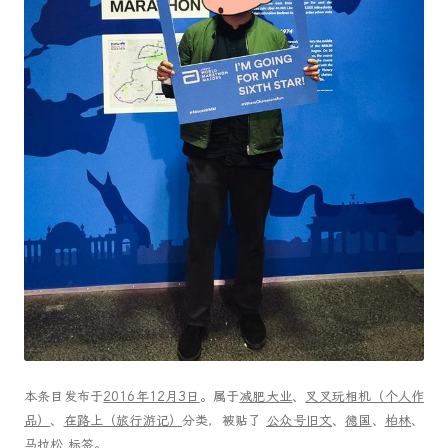
本条目发布于
2016年12月3日
。属于
减肥大业
、
叉叉玩相机（个人作
品）
、
在路上（旅行游记）
分类，被贴了
公众号旧文
、
德国
、
柏林
、
马拉松
标签。