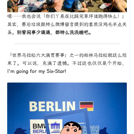
嗯……我也会说「你们丫是在比踩完草坪谁跑得快么！」
其实，赛后垃圾跟特么微博留言提到的素质没鸡毛半点关
系。
别管闲事少逼逼，都特么洗洗睡吧。
「世界马拉松六大满贯赛事」之一的柏林马拉松就这么结
束了。可以说，充满了遗憾。不过这也仅仅是个开始，
I'm going for my Six-Star!