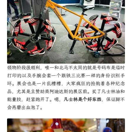
领物阶段很顺利，唯一和北马不太同的就是号码布是临时
打印的以及手腕会套一个跟铁三比赛一样的身份识别手
环。展会也是一片乱糟糟，大家疯狂的抢购着各种纪念
品，尤其是主赞助商阿迪达斯的展区前。买了凡士林油和
能量胶，赶紧跑开了。嗯，
凡士林是个好东西
，保证脚不
会再磨出血泡了。