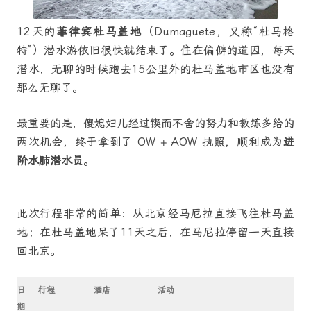
12天的
菲律宾杜马盖地
（Dumaguete，又称“杜马格
特”）潜水游依旧很快就结束了。住在偏僻的道因，每天
潜水，无聊的时候跑去15公里外的杜马盖地市区也没有
那么无聊了。
最重要的是，傻媳妇儿经过锲而不舍的努力和教练多给的
两次机会，终于拿到了 OW + AOW 执照，顺利成为
进
阶水肺潜水员
。
此次行程非常的简单：从北京经马尼拉直接飞往杜马盖
地；在杜马盖地呆了11天之后，在马尼拉停留一天直接
回北京。
日
行程
酒店
活动
期