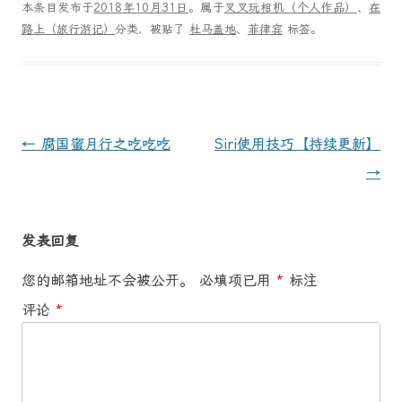
本条目发布于
2018年10月31日
。属于
叉叉玩相机（个人作品）
、
在
路上（旅行游记）
分类，被贴了
杜马盖地
、
菲律宾
标签。
文
←
腐国蜜月行之吃吃吃
Siri使用技巧【持续更新】
章
→
导
航
发表回复
您的邮箱地址不会被公开。
必填项已用
*
标注
评论
*