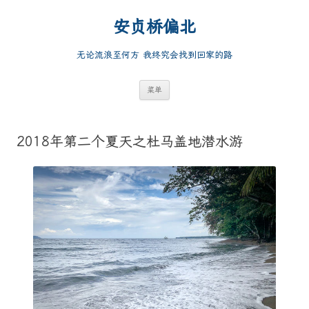
跳
至
安贞桥偏北
正
文
无论流浪至何方 我终究会找到回家的路
菜单
2018年第二个夏天之杜马盖地潜水游