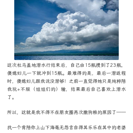
这次杜马盖地潜水行结束后，自己由15瓶攒到了23瓶，
傻媳妇儿一下就冲到15瓶。最难得的是，最后一潜返程
时，傻媳妇儿跟我说没潜够！之前一直觉得她只是纯粹陪
我玩+不服（姐姐们的）输，结果最后自己喜欢上潜水
了。
所以，这就是我不得不在朋友圈再次撒狗粮的原因了——
找一个肯陪你上山下海毫无怨言自得其乐乐在其中的老婆