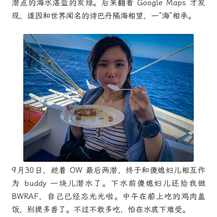
潜点的海水湛蓝的发绿。后来翻看 Google Maps 才发
现，道因和世界闻名的诗巴丹隔海相望，一“海”相承。
9月30日，趁着 OW 最后两潜，终于和傻媳妇儿相互作
为 buddy 一块儿潜水了。下水前傻媳妇儿还给我做
BWRAF，自己已经忘光光啦。中午在船上吃的鸡肉盖
饭，别提多香了。不过不敢多吃，怕在水底下难受。