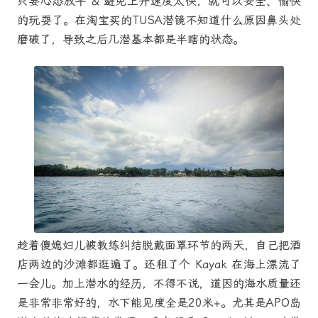
只要心态放平 & 避免上升速度太快，就可以安全、愉快
的玩耍了。在淘宝买的TUSA潜镜不知道什么原因鼻头处
磨破了，导致之后几潜基本都是半瞎的状态。
趁着傻媳妇儿被教练纠结脱戴面罩环节的两天，自己把酒
店两边的沙滩都逛遍了。还租了个 Kayak 在海上漂流了
一会儿。加上潜水的经历，不得不说，道因的海水质量还
是非常非常好的，水下能见度全是20米+。尤其是APO岛