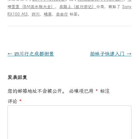
唧歪歪（BM流水账大全）
、
在路上（旅行游记）
分类，被贴了
Sony
RX100 M3
、
四川
、
峨眉
、
自由行
标签。
文
←
四川行之成都街景
拍妹子快速入门
→
章
导
发表回复
航
您的邮箱地址不会被公开。
必填项已用
*
标注
评论
*