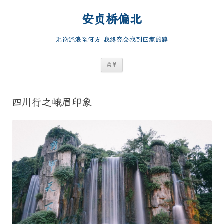
跳
至
安贞桥偏北
正
文
无论流浪至何方 我终究会找到回家的路
菜单
四川行之峨眉印象