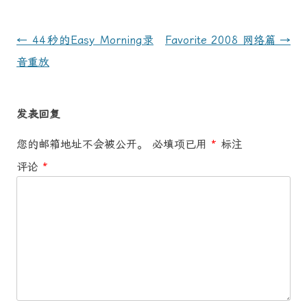
文
←
44秒的Easy Morning录
Favorite 2008 网络篇
→
章
音重放
导
航
发表回复
您的邮箱地址不会被公开。
必填项已用
*
标注
评论
*