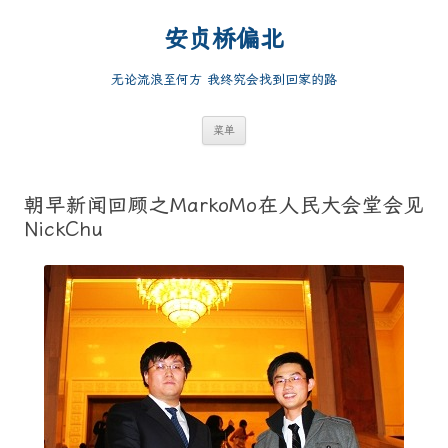
跳
至
安贞桥偏北
正
文
无论流浪至何方 我终究会找到回家的路
菜单
朝早新闻回顾之MarkoMo在人民大会堂会见
NickChu