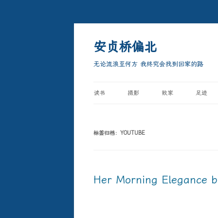
跳
至
正
安贞桥偏北
文
无论流浪至何方 我终究会找到回家的路
读书
摄影
败家
足迹
标签归档：
YOUTUBE
Her Morning Elegance b