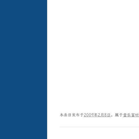
本条目发布于
2009年2月8日
。属于
音乐盲听