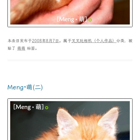
本条目发布于
2008年8月7日
。属于
叉叉玩相机（个人作品）
分类，被
贴了
萌萌
标签。
Meng·萌(二)