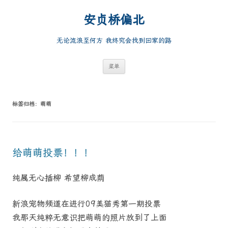
跳
至
安贞桥偏北
正
文
无论流浪至何方 我终究会找到回家的路
菜单
标签归档：
萌萌
给萌萌投票！！！
纯属无心插柳 希望柳成荫
新浪宠物频道在进行09美猫秀第一期投票
我那天纯粹无意识把萌萌的照片放到了上面