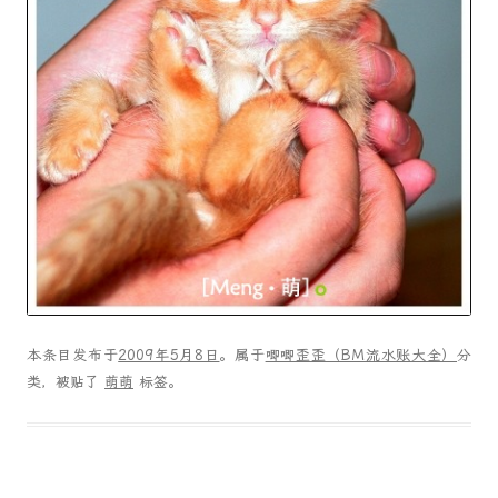
本条目发布于
2009年5月8日
。属于
唧唧歪歪（BM流水账大全）
分
类，被贴了
萌萌
标签。