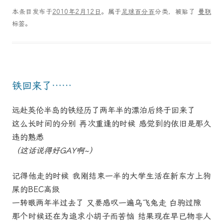
本条目发布于
2010年2月12日
。属于
足球百分百
分类，被贴了
曼联
标签。
铁回来了……
远赴英伦半岛的铁经历了两年半的漂泊后终于回来了
这么长时间的分别 再次重逢的时候 感觉到的依旧是那久
违的熟悉
（这话说得好GAY啊~）
记得他走的时候 我刚结束一半的大学生活在新东方上狗
屎的BEC高级
一转眼两年半过去了 又要感叹一遍乌飞兔走 白驹过隙
那个时候还在为追求小胡子而苦恼 结果现在早已物非人