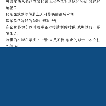
当切尔西队长站在禁区线上准备主罚点球的时候 我已经
绝望了
只是在默默等待着上天对曼联的最后审判
蓝军铁汉冷静的助跑 摆腿 推射
在全世界切尔西球迷准备欢呼胜利的时候 戏剧性的一幕
发生了！
特里的左脚在草皮上一滑 立足不稳 射出的球击中右立柱
外侧飞出
一直困扰着曼联后防的湿滑场地在最后时刻帮助了曼联！
曼联从死亡线上走回！天佑曼联！
这是我看过的最惊险刺激 过程最跌宕起伏的点球决战了
更何况是自己最最最最最喜爱的球队取得了欧洲的冠军！
C罗也分别以31球和8球为自己赢得了英超欧冠两项赛事
的最佳射手荣誉
其赛季总进球达到惊人的42个 放眼欧洲乃至世界 无人能
出其右