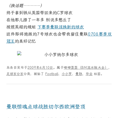
（换话题…………）
终于拿到铁从英国带回来的C罗球衣
在他那儿捂了一年多 别说多憋丘了
按照英超的规矩
下赛季曼联该换新的球衣
这件即将绝版的7号球衣也会帮我留住曼联
0708赛季双
冠王
的美好记忆
本条目发布于
2009年4月10日
。属于
唧唧歪歪（BM流水账大全）
、
足球百分百
分类，被贴了
Football
、
小小罗
、
曼联
、
毕业
标签。
曼联惊魂点球战胜切尔西欧洲登顶