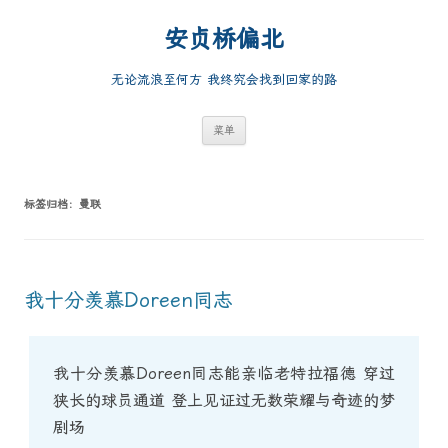
跳
至
安贞桥偏北
正
文
无论流浪至何方 我终究会找到回家的路
菜单
标签归档：
曼联
我十分羡慕Doreen同志
我十分羡慕Doreen同志能亲临老特拉福德 穿过
狭长的球员通道 登上见证过无数荣耀与奇迹的梦
剧场