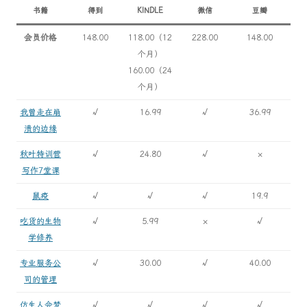
书籍
得到
KINDLE
微信
豆瓣
会员价格
148.00
118.00（12
228.00
148.00
个月）
160.00（24
个月）
我曾走在崩
√
16.99
√
36.99
溃的边缘
秋叶特训营
√
24.80
√
×
写作7堂课
鼠疫
√
√
√
19.9
吃货的生物
√
5.99
×
√
学修养
专业服务公
√
30.00
√
40.00
司的管理
仿生人会梦
√
√
√
√