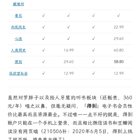
避难所
看见
√
√
√
√
向死而生
√
√
√
22.99
心流
√
√
√
29.40
人类简史
√
16.99
√
40.80
原则
√
29.40
√
58.80
低欲望社会
√
12.99
√
12.99
虽然对罗胖子以及拾人牙慧的听书板块（还骺贵，360
元/年）嗤之以鼻，但毫无疑问，「
得到
」电子书会员性
价比最高而且资源最全。不过唯一一点不好的就是，得到
账户只能在一个手机上登录，而且相比微信读书和豆瓣阅
读没有网页端（210506补：2020年6月5日，得到上线
了网页版，摸鱼更方便了）。