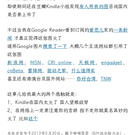
即使期间还在豆瓣Kindle小组发现
有人用我的图
咨询国内
是否要上市了
不过当我在Google Reader看到订阅的
爱范儿
发的
一条新
闻
才真正觉得这张图火了
遂用Google图片
搜索了一下
大概几个主流网站都引用了
这张图
新浪网
、
MSN
、
CRI online
、
天极网
、
engadget
、
cnBeta
、
雷锋网
、
驱动之家
、
什么值得买
甚至还有港澳台及国外网站……
你好台湾
、
TNW
这事儿给我最大的两个感触就是：
1、Kindle在国内太火了 国人望眼欲穿
2、在网络上一定要注意你的言辞 指不定你就莫名其妙的
火了 比如
这个
本条目发布于
2013年5月30日
。属于
唧唧歪歪（BM流水账大全）
、