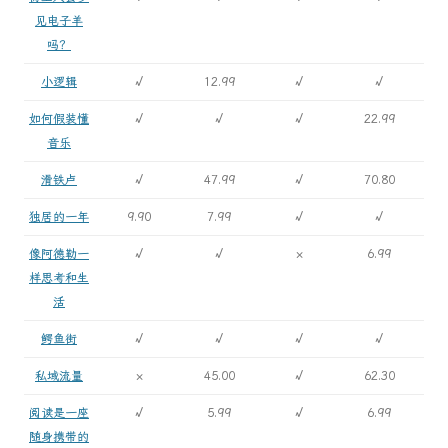
见电子羊
吗？
小逻辑
√
12.99
√
√
如何假装懂
√
√
√
22.99
音乐
滑铁卢
√
47.99
√
70.80
独居的一年
9.90
7.99
√
√
像阿德勒一
√
√
×
6.99
样思考和生
活
鳄鱼街
√
√
√
√
私域流量
×
45.00
√
62.30
阅读是一座
√
5.99
√
6.99
随身携带的