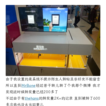
由于我设置的是系统不提示陌生人转帖且非好友不能留言
所以直到
MrBone
经过若干转儿转了个我那个微博 我才
发现这时候转发量已经200多了
不过由于有
thehans
的转发量2K+的记录 直到被转了600
多次我也没太当回事儿