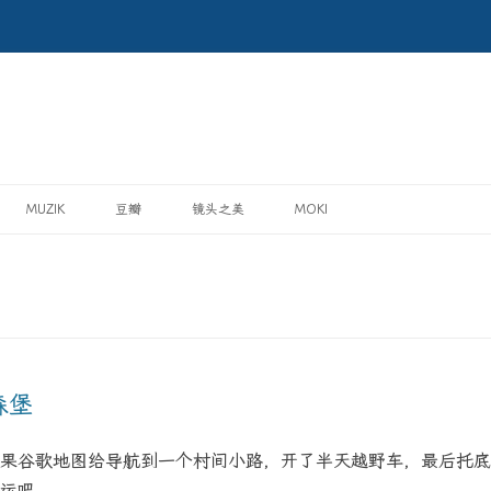
MUZIK
豆瓣
镜头之美
MOKI
森堡
果谷歌地图给导航到一个村间小路，开了半天越野车，最后托底
运吧。