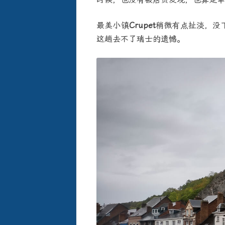
最美小镇
Crupet
稍微有点扯淡，没
这趟去不了瑞士的遗憾。