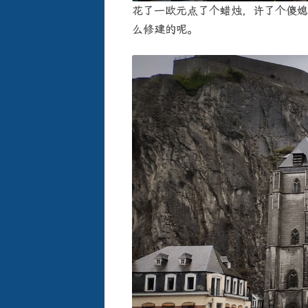
花了一欧元点了个蜡烛，许了个傻媳
么修建的呢。