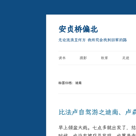
跳
至
正
安贞桥偏北
文
无论流浪至何方 我终究会找到回家的路
读书
摄影
败家
足迹
标签归档：
迪南
比法卢自驾游之迪南、卢
早上倾盆大雨。七点多就出发了，结
时候，也没有被店员发现，也算是幸