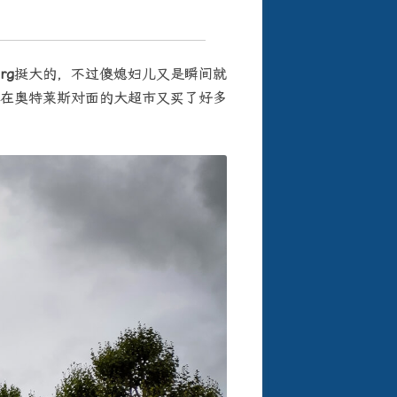
rg
挺大的，不过傻媳妇儿又是瞬间就
在奥特莱斯对面的大超市又买了好多