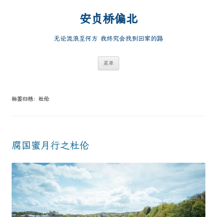
跳
至
安贞桥偏北
正
文
无论流浪至何方 我终究会找到回家的路
菜单
标签归档：
杜伦
腐国蜜月行之杜伦