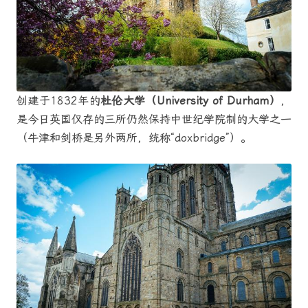
创建于1832年的
杜伦大学（University of Durham）
，
是今日英国仅存的三所仍然保持中世纪学院制的大学之一
（牛津和剑桥是另外两所，统称“doxbridge”）。