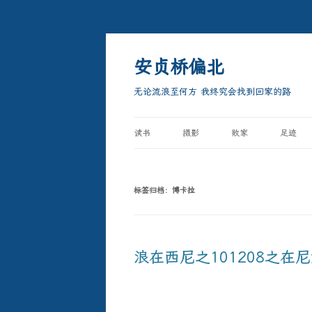
跳
至
正
安贞桥偏北
文
无论流浪至何方 我终究会找到回家的路
读书
摄影
败家
足迹
标签归档：
博卡拉
浪在西尼之101208之在