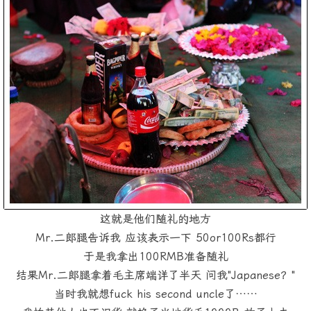
这就是他们随礼的地方
Mr.二郎腿告诉我 应该表示一下 50or100Rs都行
于是我拿出100RMB准备随礼
结果Mr.二郎腿拿着毛主席端详了半天 问我"Japanese？"
当时我就想fuck his second uncle了……