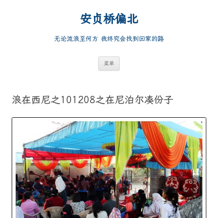
跳
至
安贞桥偏北
正
文
无论流浪至何方 我终究会找到回家的路
菜单
浪在西尼之101208之在尼泊尔凑份子