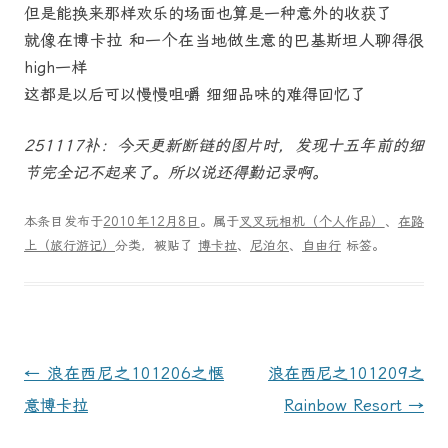
但是能换来那样欢乐的场面也算是一种意外的收获了
就像在博卡拉 和一个在当地做生意的巴基斯坦人聊得很
high一样
这都是以后可以慢慢咀嚼 细细品味的难得回忆了
251117补：今天更新断链的图片时，发现十五年前的细
节完全记不起来了。所以说还得勤记录啊。
本条目发布于
2010年12月8日
。属于
叉叉玩相机（个人作品）
、
在路
上（旅行游记）
分类，被贴了
博卡拉
、
尼泊尔
、
自由行
标签。
文
←
浪在西尼之101206之惬
浪在西尼之101209之
章
意博卡拉
Rainbow Resort
→
导