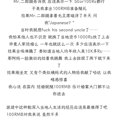
Mr.二郎腿告诉我 应该表示一下 50or100Rs都行
于是我拿出100RMB准备随礼
结果Mr.二郎腿拿着毛主席端详了半天 问
我"Japanese？"
当时我就想fuck his second uncle了……
我怕其他人也不识货 就换了当地货币1000Rs放了上去
毕竟人家结婚么 一年也就这么一次 多少应该表示一下
结果全场沸腾了 要知道当地人均年收入是10K多Rs……
那阿妈一脸激动的拉着我跳舞 我上去扭捏了两下就下来
了
结果刚坐定 又有个类似姨妈式的人物给我献了哈达 让我
略感惊喜
我心说 在国内 结婚就随100RMB 估计婚宴大门都不让
你进去
旅途中这种能深入当地人生活的经历应该是最难得了吧
100RMB对我来说 虽然不多