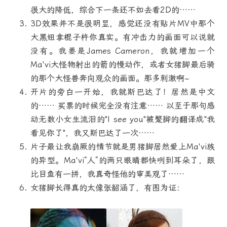
很大的降低，综合下一条还不如去看2D的……
3D效果并不是很明显，感觉还没有贴片MV中那个
大黑妞拿棍子杵你真实。有冲击力的画面可以说就
没有。我要是James Cameron，我就增加一个
Ma'vi大怪物射出的箭的慢动作，或者女猪脚最后骑
的那个大怪兽奔向观众的画面。那多刺激啊~
开片的旁白一开始，我就斯巴达了！居然是中文
的…… 买票的时候完全没有注意…… 以至于那句感
动无数小女生流泪的"I see you"被蹩脚的翻译成"我
看见你了"，我又斯巴达了一次……
片子最让我崩厥的情节就是男猪脚居然爱上Ma'vi族
的异型。Ma'vi“人”的两只眼睛都快咧到耳朵了，跟
比目鱼有一拼，我真奇怪他的审美观了……
女猪脚长得真的太像张韶涵了，有图为证：