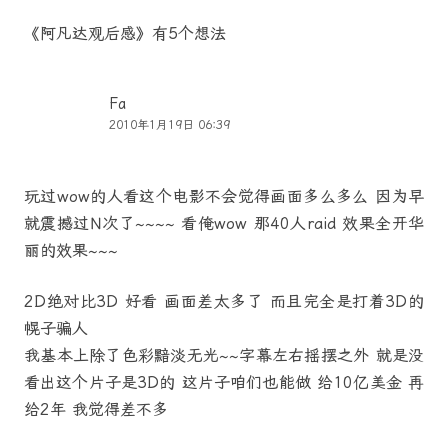
航
《
阿凡达观后感
》有5个想法
Fa
2010年1月19日 06:39
玩过wow的人看这个电影不会觉得画面多么多么 因为早
就震撼过N次了~~~~ 看俺wow 那40人raid 效果全开华
丽的效果~~~
2D绝对比3D 好看 画面差太多了 而且完全是打着3D的
幌子骗人
我基本上除了色彩黯淡无光~~字幕左右摇摆之外 就是没
看出这个片子是3D的 这片子咱们也能做 给10亿美金 再
给2年 我觉得差不多