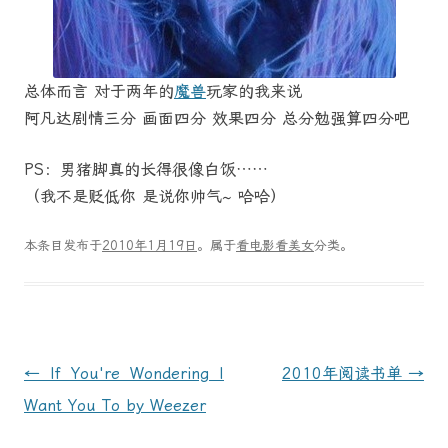
总体而言 对于两年的
魔兽
玩家的我来说
阿凡达剧情三分 画面四分 效果四分 总分勉强算四分吧
PS：男猪脚真的长得很像白饭……
（我不是贬低你 是说你帅气~ 哈哈）
本条目发布于
2010年1月19日
。属于
看电影看美女
分类。
文
←
If You're Wondering I
2010年阅读书单
→
章
Want You To by Weezer
导