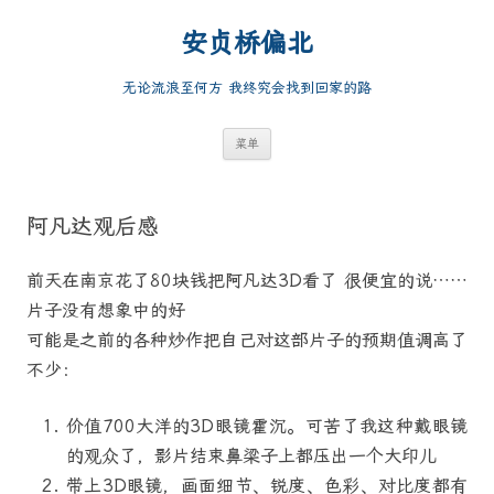
跳
至
安贞桥偏北
正
文
无论流浪至何方 我终究会找到回家的路
菜单
阿凡达观后感
前天在南京花了80块钱把阿凡达3D看了 很便宜的说……
片子没有想象中的好
可能是之前的各种炒作把自己对这部片子的预期值调高了
不少：
价值700大洋的3D眼镜霍沉。可苦了我这种戴眼镜
的观众了，影片结束鼻梁子上都压出一个大印儿
带上3D眼镜，画面细节、锐度、色彩、对比度都有