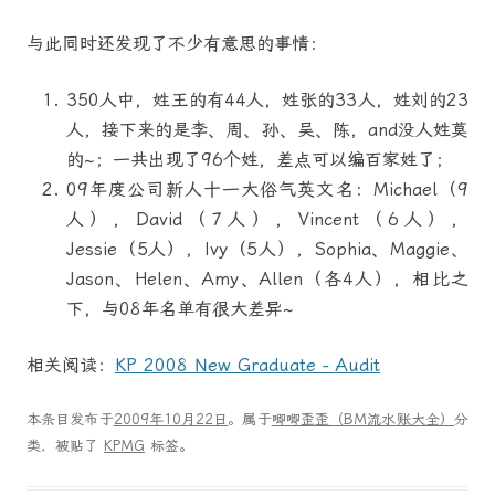
与此同时还发现了不少有意思的事情：
350人中，姓王的有44人，姓张的33人，姓刘的23
人，接下来的是李、周、孙、吴、陈，and没人姓莫
的~；一共出现了96个姓，差点可以编百家姓了；
09年度公司新人十一大俗气英文名：Michael（9
人），David（7人），Vincent（6人），
Jessie（5人），Ivy（5人），Sophia、Maggie、
Jason、Helen、Amy、Allen（各4人），相比之
下，与08年名单有很大差异~
相关阅读：
KP 2008 New Graduate - Audit
本条目发布于
2009年10月22日
。属于
唧唧歪歪（BM流水账大全）
分
类，被贴了
KPMG
标签。