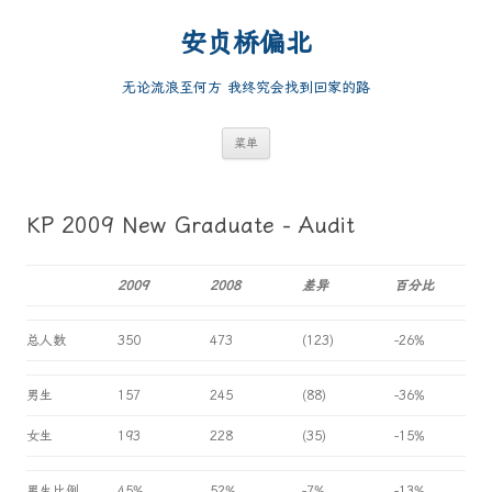
跳
至
安贞桥偏北
正
文
无论流浪至何方 我终究会找到回家的路
菜单
KP 2009 New Graduate - Audit
2009
2008
差异
百分比
总人数
350
473
(123)
-26%
男生
157
245
(88)
-36%
女生
193
228
(35)
-15%
男生比例
45%
52%
-7%
-13%