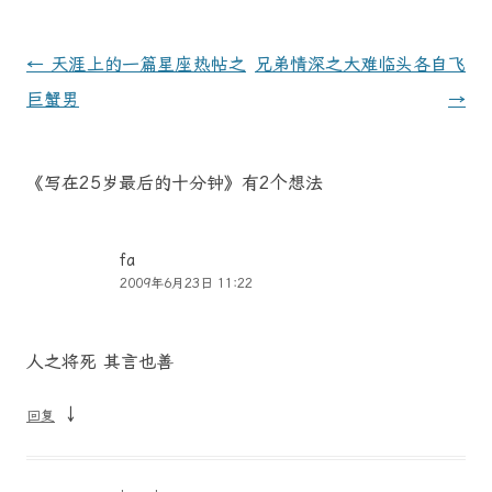
文
←
天涯上的一篇星座热帖之
兄弟情深之大难临头各自飞
章
巨蟹男
→
导
航
《
写在25岁最后的十分钟
》有2个想法
fa
2009年6月23日 11:22
人之将死 其言也善
↓
回复