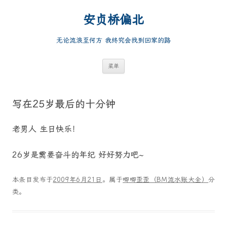
跳
至
安贞桥偏北
正
文
无论流浪至何方 我终究会找到回家的路
菜单
写在25岁最后的十分钟
老男人 生日快乐！
26岁是需要奋斗的年纪 好好努力吧~
本条目发布于
2009年6月21日
。属于
唧唧歪歪（BM流水账大全）
分
类。