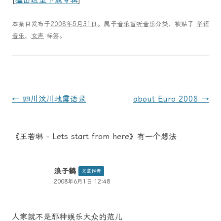
本条目发布于
2008年5月31日
。属于
音乐盲听音乐
分类，被贴了
华语
音乐
、
女声
标签。
文
←
四川汶川地震语录
about Euro 2008
→
章
导
《
王若琳 - Lets start from here
》有一个想法
航
浪子鹤
文章作者
2008年6月1日 12:48
人家就不是那种娱乐大众的范儿