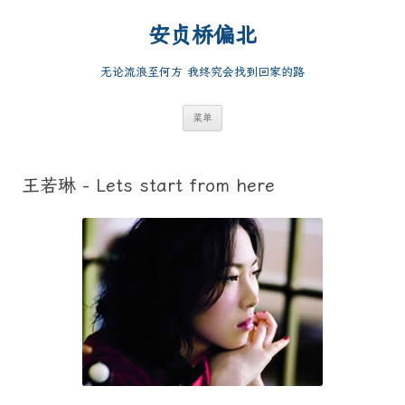
跳
至
安贞桥偏北
正
文
无论流浪至何方 我终究会找到回家的路
菜单
王若琳 - Lets start from here