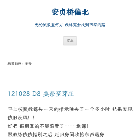
跳
至
安贞桥偏北
正
文
无论流浪至何方 我终究会找到回家的路
菜单
标签归档：
美奈
121028 D8 美奈至芽庄
早上按照教练头一天的指示晚去了一个多小时 结果发现
依旧没风！！
好吧 假期真的不能浪费了…… 退课！
跟教练依依惜别之后 赶回房间收拾东西退房