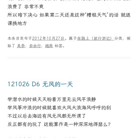
浪费了 非常不爽
所以暗下决心 如果第二天还是这种“糟糕天气”的话 就退
课换地方
本条目发布于
2012年10月27日
。属于
在路上（旅行游记）
分类，被
贴了
美奈
、
自由行
、
越南
标签。
121026 D6 无风的一天
学潜水的时候天天盼着万里无云风平浪静
学风筝冲浪的时候就喜欢大风大浪海风呼呼的刮
不过以后去海边有风无风都无所谓了
反正都有的玩了 这能算作是一种深深地得瑟么？