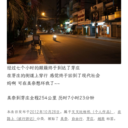
经过七个小时的颠簸终于到达了芽庄
在芽庄的街道上穿行 感觉终于回到了现代社会
妈啊 可在美奈憋坏我了~~
美奈到芽庄全程254公里 历时7小时23分钟
本条目发布于
2012年10月28日
。属于
叉叉玩相机（个人作品）
、
在
路上（旅行游记）
分类，被贴了
美奈
、
自由行
、
芽庄
、
越南
标签。