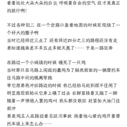
看着远处大朵大朵的白云 呼吸着自由的空气 这才是真正
的旅行啊！
不过各种犯二 在一个岔路口查看地图的时候发现绕了一
个好大的圈子啊
当时已经将近三点了 还有将近四分之三的路程还没有走
要知道越南差不多五点多就天黑了…… 于是一路狂奔
在路过一个小城镇的时候 碾死了一只鸡
当时那只在马路上闲逛的蠢鸡为了躲我前面的一辆摩托车
往马路中间的隔离带跑
等它想要再冲回路边的时候 我已经拍马赶到捏不住闸了
明显感觉前轮从它身上碾了过去 右脚紧接着又踹了一脚
随着一声惨绝人寰的鸡叫 我头都没敢回 赶紧加大油门往
前冲
要是鸡主人在路边看见这次事故 抱着他心爱的鸡开着摩
托车追上来怎么办……