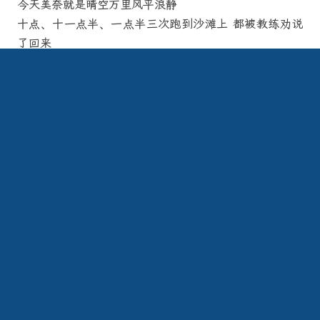
今天美奈就是晴空万里风平浪静
十点、十一点半、一点半三次跑到沙滩上 都被教练劝说
了回来
无聊的一天啊 又在美奈晃荡整整一天
本来说去Po Shanu Cham Towers 结果闯进一大片坟地
吓死朕了！
光天化日之下 漫山遍野的坟头 阿弥陀佛！善哉善哉！
转了一圈没找到 于是打道回府 在宾馆的房顶拍了几张照
片 也就这样了……