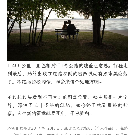
1,400公里，景色相对于1号公路的确差点意思。行程走
到最后，始终出现在道路左侧的密西根湖有点审美疲劳
了。不跑马拉松的话，谁会来这个鬼地方啊~
不过扭过头看到不再空旷的副驾位置，心中甚是一片宁
静。漂泊了三十多年的CLM，如今终于找到最终的归
宿。人生新的篇章就要开启，干巴爹啊~
本条目发布于
2017年12月7日
。属于
叉叉玩相机（个人作品）
、
在路