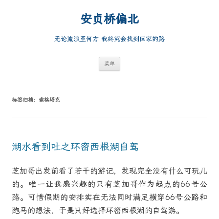
跳
至
安贞桥偏北
正
文
无论流浪至何方 我终究会找到回家的路
菜单
标签归档：
索格塔克
湖水看到吐之环密西根湖自驾
芝加哥出发前看了若干的游记，发现完全没有什么可玩儿
的。唯一让我感兴趣的只有芝加哥作为起点的66号公
路。可惜假期的安排实在无法同时满足横穿66号公路和
跑马的想法，于是只好选择环密西根湖的自驾游。