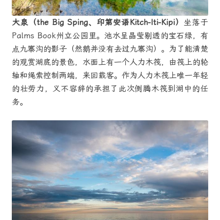
大泉（the Big Sping、印第安语Kitch-Iti-Kipi）
坐落于
Palms Book州立公园里。池水呈晶莹剔透的宝石绿，有
点九寨沟的影子（然鹅并没有去过九寨沟）。为了能清楚
的观赏湖底的景色，水面上有一个人力木筏，由筏上的轮
轴和绳索控制两端，来回载客。作为人力木筏上唯一年轻
的壮劳力，义不容辞的承担了此次倒腾木筏到湖中的任
务。