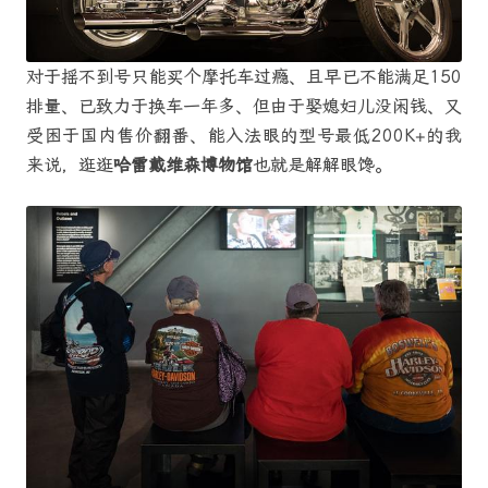
对于摇不到号只能买个摩托车过瘾、且早已不能满足150
排量、已致力于换车一年多、但由于娶媳妇儿没闲钱、又
受困于国内售价翻番、能入法眼的型号最低200K+的我
来说，逛逛
哈雷戴维森博物馆
也就是解解眼馋。