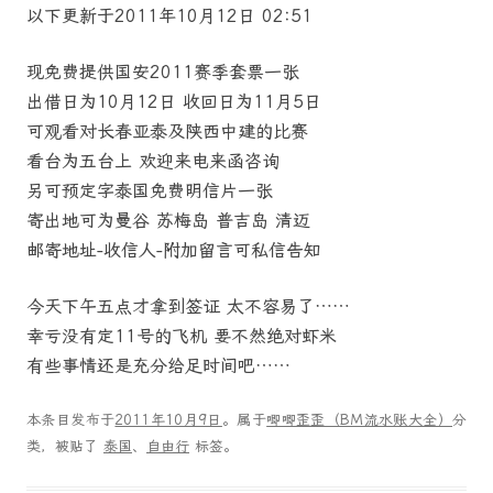
以下更新于2011年10月12日 02:51
现免费提供国安2011赛季套票一张
出借日为10月12日 收回日为11月5日
可观看对长春亚泰及陕西中建的比赛
看台为五台上 欢迎来电来函咨询
另可预定字泰国免费明信片一张
寄出地可为曼谷 苏梅岛 普吉岛 清迈
邮寄地址-收信人-附加留言可私信告知
今天下午五点才拿到签证 太不容易了……
幸亏没有定11号的飞机 要不然绝对虾米
有些事情还是充分给足时间吧……
本条目发布于
2011年10月9日
。属于
唧唧歪歪（BM流水账大全）
分
类，被贴了
泰国
、
自由行
标签。