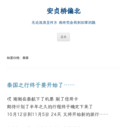
跳
至
安贞桥偏北
正
文
无论流浪至何方 我终究会找到回家的路
菜单
标签归档：
泰国
泰国之行终于要开始了……
哎 刚刚在泰航下了机票 刷了信用卡
期待计划了半年之久的行程终于确定下来了
10月12日到11月5日 24天 又将开始新的旅行……