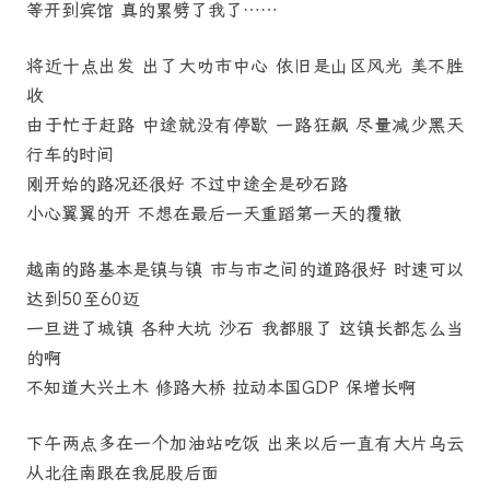
等开到宾馆 真的累劈了我了……
将近十点出发 出了大叻市中心 依旧是山区风光 美不胜
收
由于忙于赶路 中途就没有停歇 一路狂飙 尽量减少黑天
行车的时间
刚开始的路况还很好 不过中途全是砂石路
小心翼翼的开 不想在最后一天重蹈第一天的覆辙
越南的路基本是镇与镇 市与市之间的道路很好 时速可以
达到50至60迈
一旦进了城镇 各种大坑 沙石 我都服了 这镇长都怎么当
的啊
不知道大兴土木 修路大桥 拉动本国GDP 保增长啊
下午两点多在一个加油站吃饭 出来以后一直有大片乌云
从北往南跟在我屁股后面