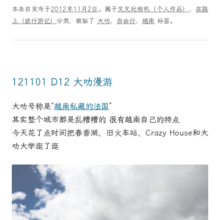
本条目发布于
2012年11月2日
。属于
叉叉玩相机（个人作品）
、
在路
上（旅行游记）
分类，被贴了
大叻
、
自由行
、
越南
标签。
121101 D12 大叻漫游
大叻号称是“
越南私藏的法国
”
其实整个城市都是乱糟糟的 很有越南自己的特点
今天花了点时间把春香湖、旧火车站、Crazy House和大
叻大学逛了逛