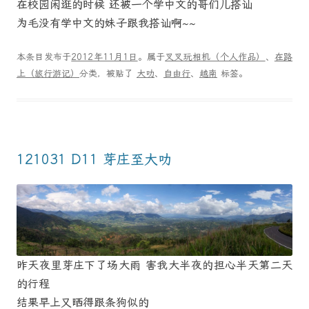
在校园闲逛的时候 还被一个学中文的哥们儿搭讪
为毛没有学中文的妹子跟我搭讪啊~~
本条目发布于
2012年11月1日
。属于
叉叉玩相机（个人作品）
、
在路
上（旅行游记）
分类，被贴了
大叻
、
自由行
、
越南
标签。
121031 D11 芽庄至大叻
昨天夜里芽庄下了场大雨 害我大半夜的担心半天第二天
的行程
结果早上又晒得跟条狗似的