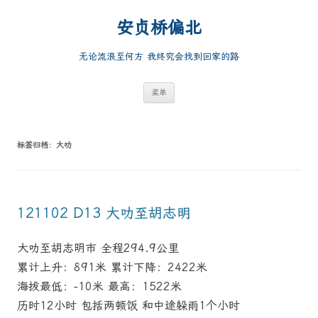
跳
至
安贞桥偏北
正
文
无论流浪至何方 我终究会找到回家的路
菜单
标签归档：
大叻
121102 D13 大叻至胡志明
大叻至胡志明市 全程294.9公里
累计上升：891米 累计下降：2422米
海拔最低：-10米 最高：1522米
历时12小时 包括两顿饭 和中途躲雨1个小时