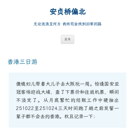
跳
至
安贞桥偏北
正
文
无论流浪至何方 我终究会找到回家的路
菜单
香港三日游
傻媳妇儿带着大儿子去大阪玩一周。恰逢国安亚
冠客场迎战大埔，查了下票价和往返机票，瞬间
不淡定了。从月底繁忙的结账工作中硬抽出
251022至251024三天时间跑了趟之前发誓一
辈子都不会去的香港。权且记录一下：