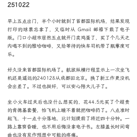
251022
早上五点出门，半个小时就到了首都国际机场，结果发现
打印的球票忘拿了，又临时从 Gmail 邮箱下载了电子
版。门口小超市居然五点就开门卖鸡蛋了，买了个几天之
内喝不到的雅哈咖啡，又给等待的快车司机带了瓶零度可
乐。
好久没来首都国际机场了。航旅纵横行程显示上一次坐飞
机还是遥远的240128从成都回北京。换了新工作更没机
会出差了。不过也挺好，可以安心陪大儿子了。
坐小火车过关后也没什么想买的，花44.5元买了个超贵
的肯德基套餐，怕飞机上睡不着就把咖啡扔了。八点准时
起飞，十一点十分落地，比计划提前了将近四十分钟。一
路上靠窗昏睡，也不用后悔没拿电子书。左膝盖长时间弯
曲也没有发作预想中可能的疼痛。